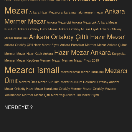
Mezar
Ankara
Ankara Hazır Mezarcı
ankara mamak mermer mezar
Mermer Mezar
Ankara Mezarcisi
Ankara Mezarcılık
Ankara Mezar
Kurulum
Ankara Ortaköy Hazır Mezar
Ankara Ortaköy MEzar Fiyatı
Ankara Ortaköy
Ankara Ortaköy Çiftli Hazır Mezar
Mezar Kurulumu
ankara Ortaköy Çiftli Hazır Mezar Fiyatı
Ankara Pursaklar Mermer Mezar
Ankara Çubuk
Hazır Mezar Ankara
Mermer Mezar
Hazır Kabir Ankara
Karşıyaka
Mermer Mezar
Keçiören Mermer Mezar
Mermer Mezar Fiyatı 2019
Mezarcı ismail
Mezarcı
Mezarcı ismail mezar kurulumu
Ümit
Mezarcı Ümit Mezar Kurulum
Mezar Kurulum Resimleri
Ortakoy Andezit
Mezar
Ortaköy Hazır Mezar Kurulumu
Ortaköy Mermer Mezar
Ortaköy Mezarcı
Yenimahalle Mermer Mezar
Çiftli Mezartaşı Ankara
İkili Mezar Fiyatı
NERDEYIZ ?