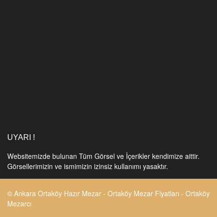
UYARI !
Websitemizde bulunan Tüm Görsel ve İçerikler kendimize aittir.
Görsellerimizin ve ismimizin izinsiz kullanımı yasaktır.
© Ankara Ortaköy Hazır Mezar - Ortaköy Mezar Fiyatları - Ortaköy
Mezarcı