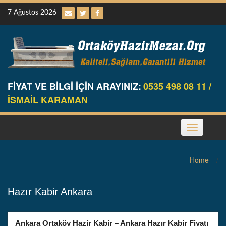
Skip
7 Ağustos 2026
to
content
FİYAT VE BİLGİ İÇİN ARAYINIZ:
0535 498 08 11 /
İSMAİL KARAMAN
Toggle
navigation
Home
/
Hazır Kabir Ankara
Ankara Ortaköy Hazir Kabir – Ankara Hazır Kabir Fiyatı