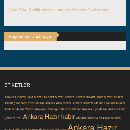
Gold (Sarı Şeritli) Mezar – Ankara Ortaköy Gold Mezar
Beğenmeyi Unutmayın
ETIKETLER
Anakra Ortaköy Gold Mezar
Andezit Mezar Ankara
Ankara Akyurt Hazır Mezar
Ankara
Altındağ mezarcı hazır mezar
Ankara Altın Mezar
Ankara Andezit Mezar Fiyatları
Ankara
Andezit Mezar Yapımı
Ankara Etimesgut Mermer Mezar
Ankara Eşli Mezar
Ankara Gold
Ankara Hazır kabir
Şeritli MEzar
Ankara Hazır Kabir Fiyat
Ankara
Ankara Hazır
Hazır Kabir fiyatı
Ankara Hazır Kabir Ücretleri