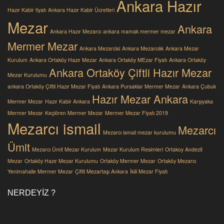
Ankara Hazır
Hazır Kabir fiyatı
Ankara Hazır Kabir Ücretleri
Mezar
Ankara
Ankara Hazır Mezarcı
ankara mamak mermer mezar
Mermer Mezar
Ankara Mezarcisi
Ankara Mezarcılık
Ankara Mezar
Kurulum
Ankara Ortaköy Hazır Mezar
Ankara Ortaköy MEzar Fiyatı
Ankara Ortaköy
Ankara Ortaköy Çiftli Hazır Mezar
Mezar Kurulumu
ankara Ortaköy Çiftli Hazır Mezar Fiyatı
Ankara Pursaklar Mermer Mezar
Ankara Çubuk
Hazır Mezar Ankara
Mermer Mezar
Hazır Kabir Ankara
Karşıyaka
Mermer Mezar
Keçiören Mermer Mezar
Mermer Mezar Fiyatı 2019
Mezarcı ismail
Mezarcı
Mezarcı ismail mezar kurulumu
Ümit
Mezarcı Ümit Mezar Kurulum
Mezar Kurulum Resimleri
Ortakoy Andezit
Mezar
Ortaköy Hazır Mezar Kurulumu
Ortaköy Mermer Mezar
Ortaköy Mezarcı
Yenimahalle Mermer Mezar
Çiftli Mezartaşı Ankara
İkili Mezar Fiyatı
NERDEYIZ ?