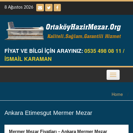
Skip
8 Ağustos 2026
to
content
FİYAT VE BİLGİ İÇİN ARAYINIZ:
0535 498 08 11 /
İSMAİL KARAMAN
Toggle
navigation
Home
/
Ankara Etimesgut Mermer Mezar
Mermer Mezar Fiyatları – Ankara Mermer Mezar