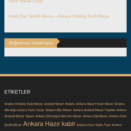
Hazır Mezar Fiyatı
Gold (Sarı Şeritli) Mezar – Ankara Ortaköy Gold Mezar
Beğenmeyi Unutmayın
ETIKETLER
Anakra Ortaköy Gold Mezar
Andezit Mezar Ankara
Ankara Akyurt Hazır Mezar
Ankara
Altındağ mezarcı hazır mezar
Ankara Altın Mezar
Ankara Andezit Mezar Fiyatları
Ankara
Andezit Mezar Yapımı
Ankara Etimesgut Mermer Mezar
Ankara Eşli Mezar
Ankara Gold
Ankara Hazır kabir
Şeritli MEzar
Ankara Hazır Kabir Fiyat
Ankara