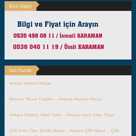
Bize Ulaşın
Son Yazılar
Ankara Andezit Mezar
Mermer Mezar Fiyatları – Ankara Mermer Mezar
Ankara Ortaköy Hazir Kabir – Ankara Hazır Kabir Fiyatı
Çiftli Gold (Sarı Şeritli) Mezar – Ankara Çiftli Mezar – Çiftli