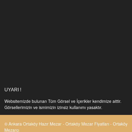
UYARI !
Websitemizde bulunan Tüm Görsel ve İçerikler kendimize aittir.
Görsellerimizin ve ismimizin izinsiz kullanımı yasaktır.
© Ankara Ortaköy Hazır Mezar - Ortaköy Mezar Fiyatları - Ortaköy
Mezarcı