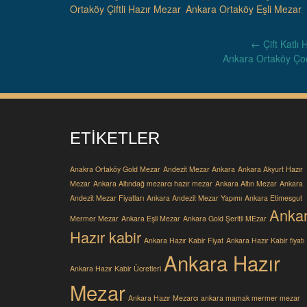
Ortaköy Çiftli Hazır Mezar
,
Ankara Ortaköy Eşli Mezar
,
Post
←
Çift Katlı
Ankara Ortaköy Ço
navigation
ETIKETLER
Anakra Ortaköy Gold Mezar
Andezit Mezar Ankara
Ankara Akyurt Hazır
Mezar
Ankara Altındağ mezarcı hazır mezar
Ankara Altın Mezar
Ankara
Andezit Mezar Fiyatları
Ankara Andezit Mezar Yapımı
Ankara Etimesgut
Anka
Mermer Mezar
Ankara Eşli Mezar
Ankara Gold Şeritli MEzar
Hazır kabir
Ankara Hazır Kabir Fiyat
Ankara Hazır Kabir fiyatı
Ankara Hazır
Ankara Hazır Kabir Ücretleri
Mezar
Ankara Hazır Mezarcı
ankara mamak mermer mezar