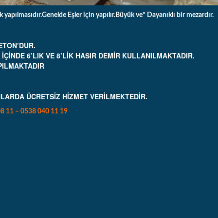
k yapılmasıdır.Genelde Eşler için yapılır.Büyük ve* Dayanıklı bir mezardır.
ETON’DUR.
ÇİNDE 6’LIK VE 8’LİK HASIR DEMİR KULLANILMAKTADIR.
APILMAKTADIR
LARDA ÜCRETSİZ HİZMET VERİLMEKTEDİR.
8 11 – 0538 040 11 19