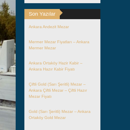
Son Yazılar
Ankara Andezit Mezar
Mermer Mezar Fiyatları – Ankara
Mermer Mezar
Ankara Ortaköy Hazir Kabir –
Ankara Hazır Kabir Fiyatı
Çiftli Gold (Sarı Şeritli) Mezar –
Ankara Çiftli Mezar – Çiftli Hazır
Mezar Fiyatı
Gold (Sarı Şeritli) Mezar – Ankara
Ortaköy Gold Mezar