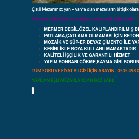
Çiftli Mezarımız; yan – yan*a olan mezarların bitişik olara
Mezarımızda kullanılan malzeme ve genel bilgiler şöyle;
MERMER DEĞİL,ÖZEL KALIPLANDIRILMIŞ B
PATLAMA,ÇATLAMA OLMAMASI İÇİN BETON İ
MOZAİK VE SÜP-ER BEYAZ ÇİMENTO İLE Y
KESİNLİKLE BOYA KULLANILMAMAKTADIR
KALİTELİ İŞÇİLİK VE GARANTİLİ HİZMET
YAPIM SONRASI ÇÖKME,KAYMA GİBİ SORUN
TÜM SORU VE FİYAT BİLGİSİ İÇİN ARAYIN : 0535 498 0
YAPILAN EŞLİ MEZARLARDAN BAZILARI: