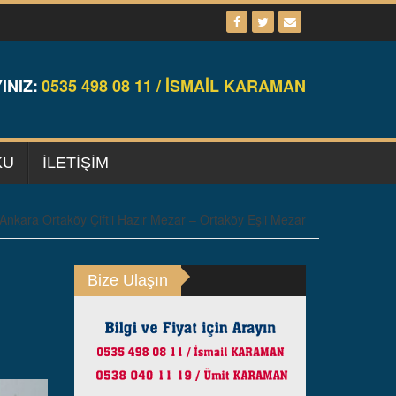
INIZ:
0535 498 08 11 / İSMAİL KARAMAN
KU
ILETIŞIM
Ankara Ortaköy Çiftli Hazır Mezar – Ortaköy Eşli Mezar
Bize Ulaşın