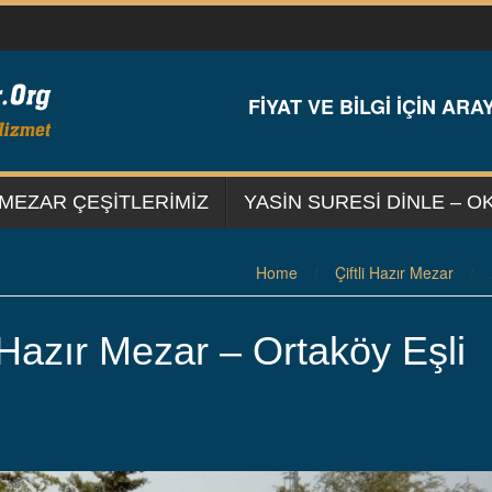
FİYAT VE BİLGİ İÇİN ARAY
MEZAR ÇEŞİTLERİMİZ
YASIN SURESI DINLE – O
Home
/
Çiftli Hazır Mezar
/
 Hazır Mezar – Ortaköy Eşli