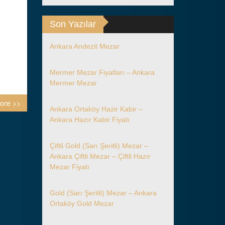
Son Yazılar
Ankara Andezit Mezar
Mermer Mezar Fiyatları – Ankara
Mermer Mezar
ore >>
Ankara Ortaköy Hazir Kabir –
Ankara Hazır Kabir Fiyatı
Çiftli Gold (Sarı Şeritli) Mezar –
Ankara Çiftli Mezar – Çiftli Hazır
Mezar Fiyatı
Gold (Sarı Şeritli) Mezar – Ankara
Ortaköy Gold Mezar