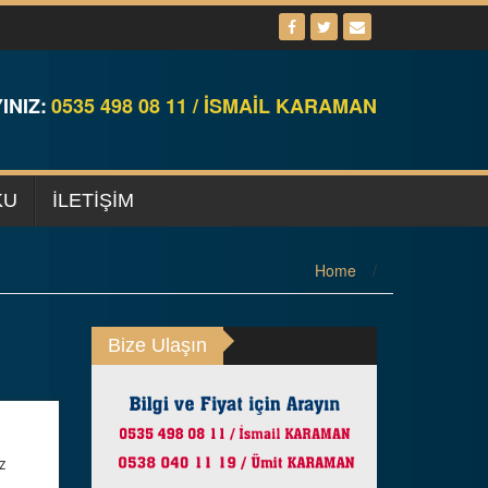
INIZ:
0535 498 08 11 / İSMAİL KARAMAN
KU
ILETIŞIM
Home
/
Bize Ulaşın
z