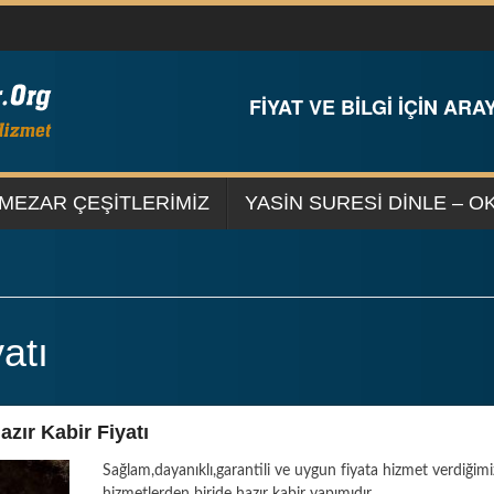
FİYAT VE BİLGİ İÇİN ARAY
MEZAR ÇEŞİTLERİMİZ
YASIN SURESI DINLE – O
atı
zır Kabir Fiyatı
Sağlam,dayanıklı,garantili ve uygun fiyata hizmet verdiğimi