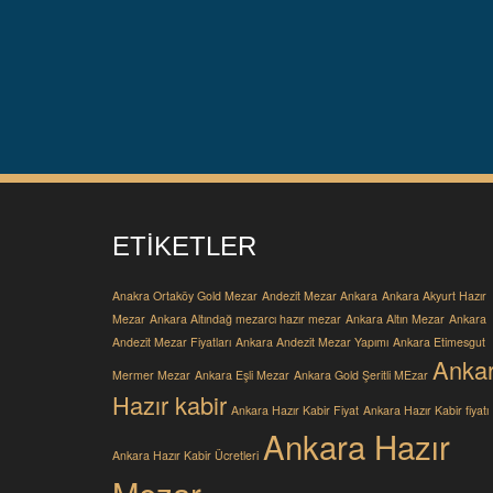
ETIKETLER
Anakra Ortaköy Gold Mezar
Andezit Mezar Ankara
Ankara Akyurt Hazır
Mezar
Ankara Altındağ mezarcı hazır mezar
Ankara Altın Mezar
Ankara
Andezit Mezar Fiyatları
Ankara Andezit Mezar Yapımı
Ankara Etimesgut
Anka
Mermer Mezar
Ankara Eşli Mezar
Ankara Gold Şeritli MEzar
Hazır kabir
Ankara Hazır Kabir Fiyat
Ankara Hazır Kabir fiyatı
Ankara Hazır
Ankara Hazır Kabir Ücretleri