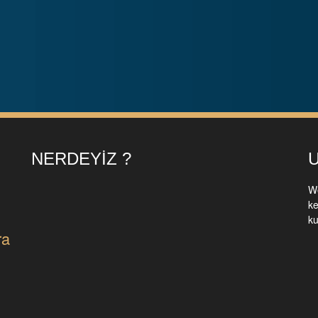
NERDEYIZ ?
U
We
ke
ku
ra