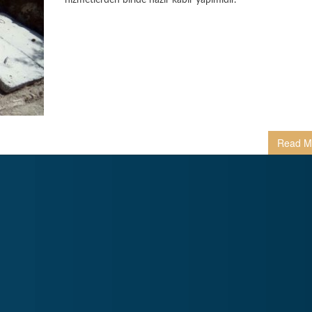
hizmetlerden biride hazır kabir yapımıdır.
Read M