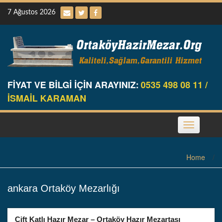
Skip
7 Ağustos 2026
to
content
FİYAT VE BİLGİ İÇİN ARAYINIZ:
0535 498 08 11 /
İSMAİL KARAMAN
Toggle
navigation
Home
/
ankara Ortaköy Mezarlığı
Çift Katlı Hazır Mezar – Ortaköy Hazır Mezartaşı