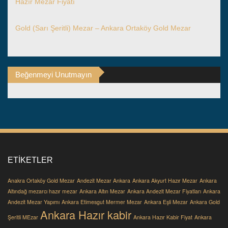
Hazır Mezar Fiyatı
Gold (Sarı Şeritli) Mezar – Ankara Ortaköy Gold Mezar
Beğenmeyi Unutmayın
ETIKETLER
Anakra Ortaköy Gold Mezar
Andezit Mezar Ankara
Ankara Akyurt Hazır Mezar
Ankara
Altındağ mezarcı hazır mezar
Ankara Altın Mezar
Ankara Andezit Mezar Fiyatları
Ankara
Andezit Mezar Yapımı
Ankara Etimesgut Mermer Mezar
Ankara Eşli Mezar
Ankara Gold
Ankara Hazır kabir
Şeritli MEzar
Ankara Hazır Kabir Fiyat
Ankara