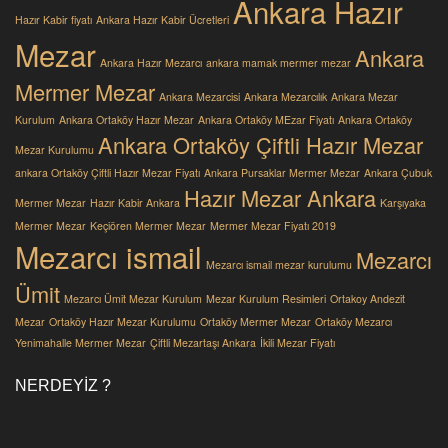
Ankara Hazır
Hazır Kabir fiyatı
Ankara Hazır Kabir Ücretleri
Mezar
Ankara
Ankara Hazır Mezarcı
ankara mamak mermer mezar
Mermer Mezar
Ankara Mezarcisi
Ankara Mezarcılık
Ankara Mezar
Kurulum
Ankara Ortaköy Hazır Mezar
Ankara Ortaköy MEzar Fiyatı
Ankara Ortaköy
Ankara Ortaköy Çiftli Hazır Mezar
Mezar Kurulumu
ankara Ortaköy Çiftli Hazır Mezar Fiyatı
Ankara Pursaklar Mermer Mezar
Ankara Çubuk
Hazır Mezar Ankara
Mermer Mezar
Hazır Kabir Ankara
Karşıyaka
Mermer Mezar
Keçiören Mermer Mezar
Mermer Mezar Fiyatı 2019
Mezarcı ismail
Mezarcı
Mezarcı ismail mezar kurulumu
Ümit
Mezarcı Ümit Mezar Kurulum
Mezar Kurulum Resimleri
Ortakoy Andezit
Mezar
Ortaköy Hazır Mezar Kurulumu
Ortaköy Mermer Mezar
Ortaköy Mezarcı
Yenimahalle Mermer Mezar
Çiftli Mezartaşı Ankara
İkili Mezar Fiyatı
NERDEYIZ ?