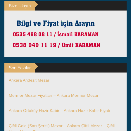
Bize Ulaşın
Son Yazılar
Ankara Andezit Mezar
Mermer Mezar Fiyatları – Ankara Mermer Mezar
Ankara Ortaköy Hazir Kabir – Ankara Hazır Kabir Fiyatı
Çiftli Gold (Sarı Şeritli) Mezar – Ankara Çiftli Mezar – Çiftli