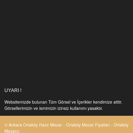
UYARI !
Websitemizde bulunan Tüm Görsel ve İçerikler kendimize aittir.
Görsellerimizin ve ismimizin izinsiz kullanımı yasaktır.
© Ankara Ortaköy Hazır Mezar - Ortaköy Mezar Fiyatları - Ortaköy
Mezarcı