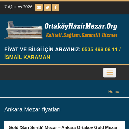
Skip
7 Ağustos 2026
to
content
FİYAT VE BİLGİ İÇİN ARAYINIZ:
0535 498 08 11 /
İSMAİL KARAMAN
Toggle
navigation
Home
/
Ankara Mezar fiyatları
Gold (Sarı Şeritli) Mezar – Ankara Ortaköy Gold Mezar