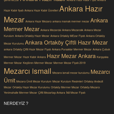
Ankara Hazır
Hazır Kabir fiyatı
Ankara Hazır Kabir Ücretleri
Mezar
Ankara
Ankara Hazır Mezarcı
ankara mamak mermer mezar
Mermer Mezar
Ankara Mezarcisi
Ankara Mezarcılık
Ankara Mezar
Kurulum
Ankara Ortaköy Hazır Mezar
Ankara Ortaköy MEzar Fiyatı
Ankara Ortaköy
Ankara Ortaköy Çiftli Hazır Mezar
Mezar Kurulumu
ankara Ortaköy Çiftli Hazır Mezar Fiyatı
Ankara Pursaklar Mermer Mezar
Ankara Çubuk
Hazır Mezar Ankara
Mermer Mezar
Hazır Kabir Ankara
Karşıyaka
Mermer Mezar
Keçiören Mermer Mezar
Mermer Mezar Fiyatı 2019
Mezarcı ismail
Mezarcı
Mezarcı ismail mezar kurulumu
Ümit
Mezarcı Ümit Mezar Kurulum
Mezar Kurulum Resimleri
Ortakoy Andezit
Mezar
Ortaköy Hazır Mezar Kurulumu
Ortaköy Mermer Mezar
Ortaköy Mezarcı
Yenimahalle Mermer Mezar
Çiftli Mezartaşı Ankara
İkili Mezar Fiyatı
NERDEYIZ ?