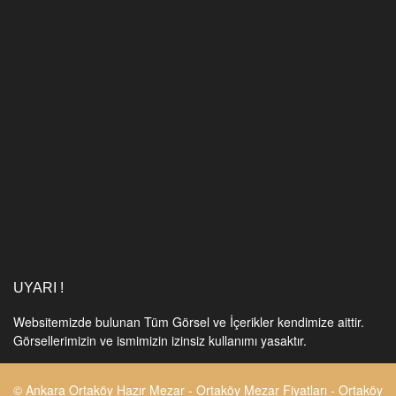
UYARI !
Websitemizde bulunan Tüm Görsel ve İçerikler kendimize aittir.
Görsellerimizin ve ismimizin izinsiz kullanımı yasaktır.
© Ankara Ortaköy Hazır Mezar - Ortaköy Mezar Fiyatları - Ortaköy