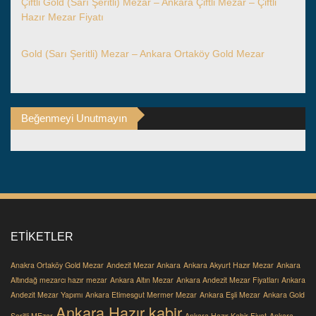
Çiftli Gold (Sarı Şeritli) Mezar – Ankara Çiftli Mezar – Çiftli
Hazır Mezar Fiyatı
Gold (Sarı Şeritli) Mezar – Ankara Ortaköy Gold Mezar
Beğenmeyi Unutmayın
ETIKETLER
Anakra Ortaköy Gold Mezar
Andezit Mezar Ankara
Ankara Akyurt Hazır Mezar
Ankara
Altındağ mezarcı hazır mezar
Ankara Altın Mezar
Ankara Andezit Mezar Fiyatları
Ankara
Andezit Mezar Yapımı
Ankara Etimesgut Mermer Mezar
Ankara Eşli Mezar
Ankara Gold
Ankara Hazır kabir
Şeritli MEzar
Ankara Hazır Kabir Fiyat
Ankara