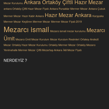
Ankara Ortaköy Çiftli Hazır Mezar
Mezar Kurulumu
ankara Ortaköy Çiftli Hazır Mezar Fiyatı
Ankara Pursaklar Mermer Mezar
Ankara Çubuk
Hazır Mezar Ankara
Mermer Mezar
Hazır Kabir Ankara
Karşıyaka
Mermer Mezar
Keçiören Mermer Mezar
Mermer Mezar Fiyatı 2019
Mezarcı ismail
Mezarcı
Mezarcı ismail mezar kurulumu
Ümit
Mezarcı Ümit Mezar Kurulum
Mezar Kurulum Resimleri
Ortakoy Andezit
Mezar
Ortaköy Hazır Mezar Kurulumu
Ortaköy Mermer Mezar
Ortaköy Mezarcı
Yenimahalle Mermer Mezar
Çiftli Mezartaşı Ankara
İkili Mezar Fiyatı
NERDEYIZ ?