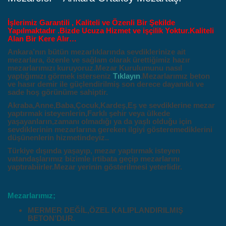
İşlerimiz Garantili , Kaliteli ve Özenli Bir Şekilde
Yapılmaktadır .Bizde Ucuza Hizmet ve işçilik Yoktur.Kaliteli
Alan Bir Kere Alır…
Ankara’nın bütün mezarlıklarında sevdiklerinize ait
mezarlara, özenle ve sağlam olarak ürettiğimiz hazır
mezarlarımızı kuruyoruz.Mezar Kurulumunu nasıl
yaptığımızı görmek isterseniz
Tıklayın
.Mezarlarımız beton
ve hasır demir ile güçlendirilmiş son derece dayanıklı ve
sade hoş görünüme sahiptir.
Akraba,Anne,Baba,Çocuk,Kardeş,Eş ve sevdiklerine mezar
yaptırmak isteyenlerin,Farklı şehir veya ülkede
yaşayanların,
zamanı olmadığı ya da yaşlı olduğu için
sevdiklerinin mezarlarına gereken ilgiyi gösteremediklerini
düşünenlerin hizmetindeyiz..
Türkiye dışında yaşayıp, mezar yaptırmak isteyen
vatandaşlarımız bizimle irtibata geçip mezarlarını
yaptırabiirler.Mezar yerinin gösterilmesi yeterlidir.
Mezarlarımız;
MERMER DEĞİL,ÖZEL KALIPLANDIRILMIŞ
BETON’DUR.