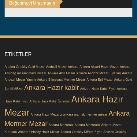
Beğenmeyi Unutmayın
ETIKETLER
Anakra Ortaköy Gold Mezar
Andezit Mezar Ankara
Ankara Akyurt Hazır Mezar
Ankara
Altındağ mezarcı hazır mezar
Ankara Altın Mezar
Ankara Andezit Mezar Fiyatları
Ankara
Andezit Mezar Yapımı
Ankara Etimesgut Mermer Mezar
Ankara Eşli Mezar
Ankara Gold
Ankara Hazır kabir
Şeritli MEzar
Ankara Hazır Kabir Fiyat
Ankara
Ankara Hazır
Hazır Kabir fiyatı
Ankara Hazır Kabir Ücretleri
Mezar
Ankara
Ankara Hazır Mezarcı
ankara mamak mermer mezar
Mermer Mezar
Ankara Mezarcisi
Ankara Mezarcılık
Ankara Mezar
Kurulum
Ankara Ortaköy Hazır Mezar
Ankara Ortaköy MEzar Fiyatı
Ankara Ortaköy