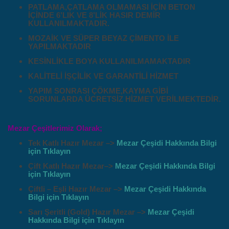
PATLAMA,ÇATLAMA OLMAMASI İÇİN BETON
İÇİNDE 6’LIK VE 8’LİK HASIR DEMİR
KULLANILMAKTADIR.
MOZAİK VE SÜPER BEYAZ ÇİMENTO İLE
YAPILMAKTADIR
KESİNLİKLE BOYA KULLANILMAMAKTADIR
KALİTELİ İŞÇİLİK VE GARANTİLİ HİZMET
YAPIM SONRASI ÇÖKME,KAYMA GİBİ
SORUNLARDA ÜCRETSİZ HİZMET VERİLMEKTEDİR.
Mezar Çeşitlerimiz Olarak;
Tek Katlı Hazır Mezar –>
Mezar Çeşidi Hakkında Bilgi
için Tıklayın
Çift Katlı Hazır Mezar–>
Mezar Çeşidi Hakkında Bilgi
için Tıklayın
Çiftli – Eşli Hazır Mezar –>
Mezar Çeşidi Hakkında
Bilgi için Tıklayın
Sarı Şeritli (Gold) Hazır Mezar –>
Mezar Çeşidi
Hakkında Bilgi için Tıklayın