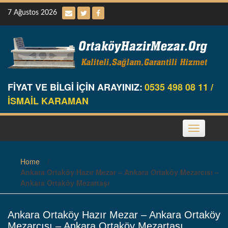
Skip
7 Ağustos 2026
to
content
FİYAT VE BİLGİ İÇİN ARAYINIZ:
0535 498 08 11 /
İSMAİL KARAMAN
Toggle
navigation
Home
/
Ankara Ortaköy Hazır Mezar – Ankara Ortaköy Mezarcısı –
Ankara Ortaköy Mezartaşı
Ankara Ortaköy Hazır Mezar – Ankara Ortaköy
Mezarcısı – Ankara Ortaköy Mezartaşı