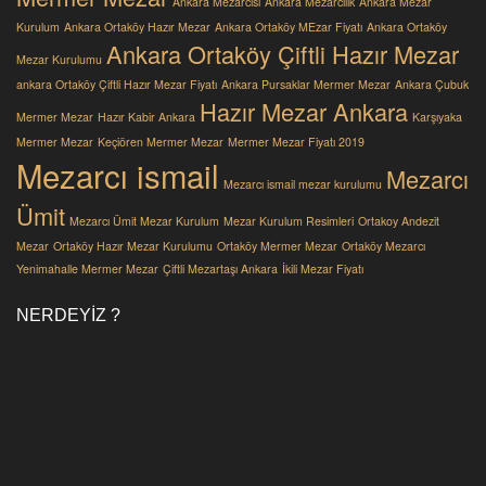
Ankara Mezarcisi
Ankara Mezarcılık
Ankara Mezar
Kurulum
Ankara Ortaköy Hazır Mezar
Ankara Ortaköy MEzar Fiyatı
Ankara Ortaköy
Ankara Ortaköy Çiftli Hazır Mezar
Mezar Kurulumu
ankara Ortaköy Çiftli Hazır Mezar Fiyatı
Ankara Pursaklar Mermer Mezar
Ankara Çubuk
Hazır Mezar Ankara
Mermer Mezar
Hazır Kabir Ankara
Karşıyaka
Mermer Mezar
Keçiören Mermer Mezar
Mermer Mezar Fiyatı 2019
Mezarcı ismail
Mezarcı
Mezarcı ismail mezar kurulumu
Ümit
Mezarcı Ümit Mezar Kurulum
Mezar Kurulum Resimleri
Ortakoy Andezit
Mezar
Ortaköy Hazır Mezar Kurulumu
Ortaköy Mermer Mezar
Ortaköy Mezarcı
Yenimahalle Mermer Mezar
Çiftli Mezartaşı Ankara
İkili Mezar Fiyatı
NERDEYIZ ?