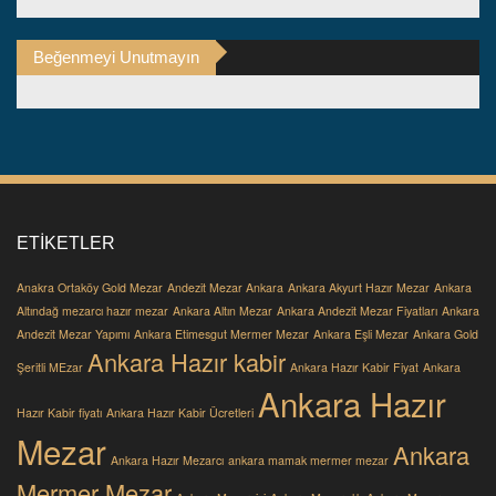
Beğenmeyi Unutmayın
ETIKETLER
Anakra Ortaköy Gold Mezar
Andezit Mezar Ankara
Ankara Akyurt Hazır Mezar
Ankara
Altındağ mezarcı hazır mezar
Ankara Altın Mezar
Ankara Andezit Mezar Fiyatları
Ankara
Andezit Mezar Yapımı
Ankara Etimesgut Mermer Mezar
Ankara Eşli Mezar
Ankara Gold
Ankara Hazır kabir
Şeritli MEzar
Ankara Hazır Kabir Fiyat
Ankara
Ankara Hazır
Hazır Kabir fiyatı
Ankara Hazır Kabir Ücretleri
Mezar
Ankara
Ankara Hazır Mezarcı
ankara mamak mermer mezar
Mermer Mezar