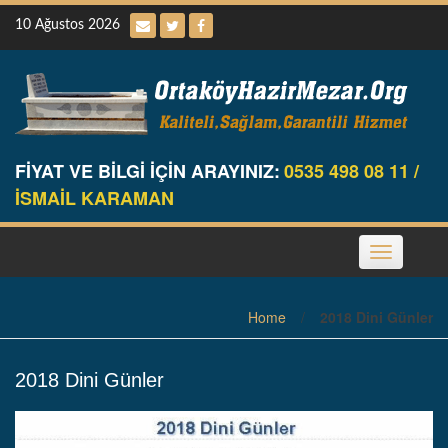
Skip
10 Ağustos 2026
to
content
FİYAT VE BİLGİ İÇİN ARAYINIZ:
0535 498 08 11 /
İSMAİL KARAMAN
Toggle
navigation
Home
/
2018 Dini Günler
2018 Dini Günler