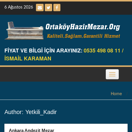
Skip
6 Ağustos 2026
to
content
FİYAT VE BİLGİ İÇİN ARAYINIZ:
0535 498 08 11 /
İSMAİL KARAMAN
Toggle
navigation
Home
/
Author:
Yetkili_Kadir
Ankara Andezit Mezar