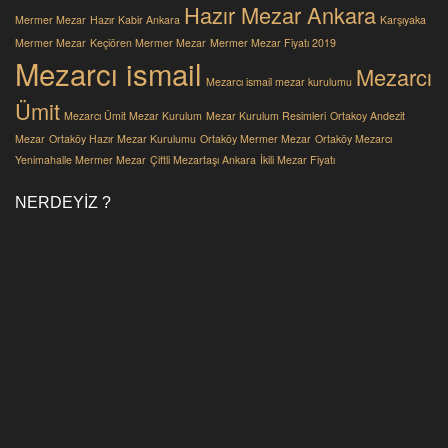
Hazır Mezar Ankara
Mermer Mezar
Hazır Kabir Ankara
Karşıyaka
Mermer Mezar
Keçiören Mermer Mezar
Mermer Mezar Fiyatı 2019
Mezarcı ismail
Mezarcı
Mezarcı ismail mezar kurulumu
Ümit
Mezarcı Ümit Mezar Kurulum
Mezar Kurulum Resimleri
Ortakoy Andezit
Mezar
Ortaköy Hazır Mezar Kurulumu
Ortaköy Mermer Mezar
Ortaköy Mezarcı
Yenimahalle Mermer Mezar
Çiftli Mezartaşı Ankara
İkili Mezar Fiyatı
NERDEYIZ ?