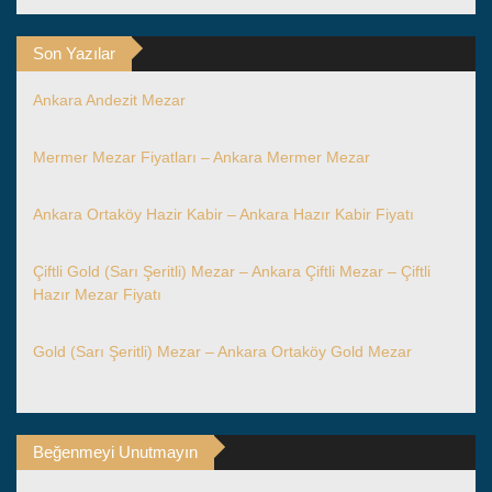
Son Yazılar
Ankara Andezit Mezar
Mermer Mezar Fiyatları – Ankara Mermer Mezar
Ankara Ortaköy Hazir Kabir – Ankara Hazır Kabir Fiyatı
Çiftli Gold (Sarı Şeritli) Mezar – Ankara Çiftli Mezar – Çiftli
Hazır Mezar Fiyatı
Gold (Sarı Şeritli) Mezar – Ankara Ortaköy Gold Mezar
Beğenmeyi Unutmayın