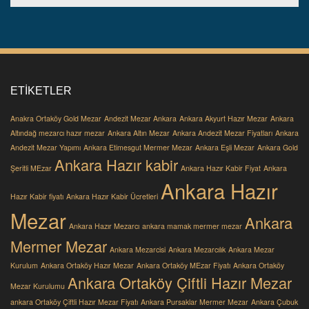
ETIKETLER
Anakra Ortaköy Gold Mezar
Andezit Mezar Ankara
Ankara Akyurt Hazır Mezar
Ankara
Altındağ mezarcı hazır mezar
Ankara Altın Mezar
Ankara Andezit Mezar Fiyatları
Ankara
Andezit Mezar Yapımı
Ankara Etimesgut Mermer Mezar
Ankara Eşli Mezar
Ankara Gold
Ankara Hazır kabir
Şeritli MEzar
Ankara Hazır Kabir Fiyat
Ankara
Ankara Hazır
Hazır Kabir fiyatı
Ankara Hazır Kabir Ücretleri
Mezar
Ankara
Ankara Hazır Mezarcı
ankara mamak mermer mezar
Mermer Mezar
Ankara Mezarcisi
Ankara Mezarcılık
Ankara Mezar
Kurulum
Ankara Ortaköy Hazır Mezar
Ankara Ortaköy MEzar Fiyatı
Ankara Ortaköy
Ankara Ortaköy Çiftli Hazır Mezar
Mezar Kurulumu
ankara Ortaköy Çiftli Hazır Mezar Fiyatı
Ankara Pursaklar Mermer Mezar
Ankara Çubuk